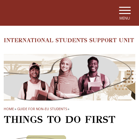
Skip to main navigation
Skip to main content
Skip to page footer
MENU
INTERNATIONAL STUDENTS SUPPORT UNIT
HOME
»
GUIDE FOR NON-EU STUDENTS
»
THINGS TO DO FIRST