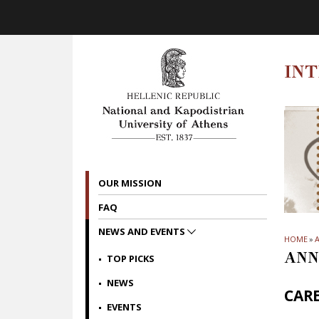
Skip to main navigation
Skip to main content
Skip to page footer
IN
OUR MISSION
FAQ
NEWS AND EVENTS
HOME
»
Α
ANN
TOP PICKS
NEWS
CARE
EVENTS